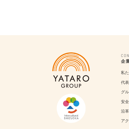
CO
企
私た
代表
グル
安全
沿革
アク