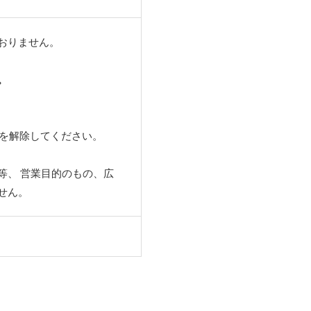
おりません。
。
定を解除してください。
等、 営業目的のもの、広
せん。